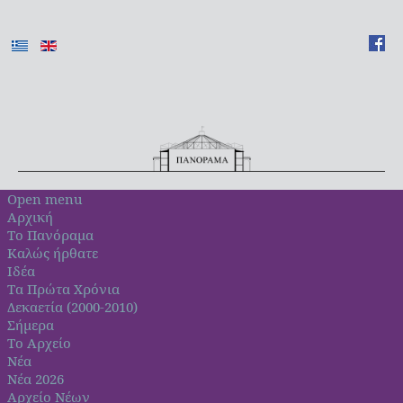
Open menu
Αρχική
Το Πανόραμα
Καλώς ήρθατε
Ιδέα
Τα Πρώτα Χρόνια
Δεκαετία (2000-2010)
Σήμερα
Το Αρχείο
Νέα
Νέα 2026
Αρχείο Νέων