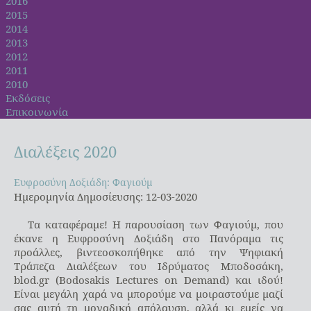
2016
2015
2014
2013
2012
2011
2010
Εκδόσεις
Επικοινωνία
Διαλέξεις
2020
Ευφροσύνη Δοξιάδη: Φαγιούμ
Ευφροσύνη Δοξιάδη: Φαγιούμ
Ημερομηνία Δημοσίευσης: 12-03-2020
Τα καταφέραμε! Η παρουσίαση των Φαγιούμ, που
έκανε η Ευφροσύνη Δοξιάδη στο Πανόραμα τις
προάλλες, βιντεοσκοπήθηκε από την Ψηφιακή
Τράπεζα Διαλέξεων του Ιδρύματος Μποδοσάκη,
blod.gr (Bodosakis Lectures on Demand) και ιδού!
Είναι μεγάλη χαρά να μπορούμε να μοιραστούμε μαζί
σας αυτή τη μοναδική απόλαυση, αλλά κι εμείς να