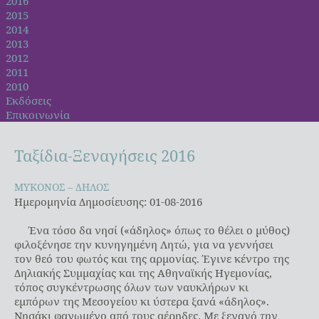
2016
2015
2014
2013
2012
2011
2010
Εκδόσεις
Επικοινωνία
Ταξίδια-Ξεναγήσεις
2016
ΜΥΚΟΝΟΣ – ΔΗΛΟΣ
ΜΥΚΟΝΟΣ – ΔΗΛΟΣ
Ημερομηνία Δημοσίευσης: 01-08-2016
Ένα τόσο δα νησί («άδηλος» όπως το θέλει ο μύθος)
φιλοξένησε την κυνηγημένη Λητώ, για να γεννήσει
τον θεό του φωτός και της αρμονίας. Έγινε κέντρο της
Δηλιακής Συμμαχίας και της Αθηναϊκής Ηγεμονίας,
τόπος συγκέντρωσης όλων των ναυκλήρων κι
εμπόρων της Μεσογείου κι ύστερα ξανά «άδηλος».
Νησάκι φαγωμένο από τους αέρηδες. Με ξεναγό την