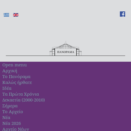
Open menu
Αρχική
Το Πανόραμα
Καλώς ήρθατε
Ιδέα
Τα Πρώτα Χρόνια
Δεκαετία (2000-2010)
Σήμερα
Το Αρχείο
Νέα
Νέα 2026
Αρχείο Νέων