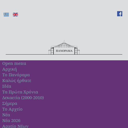
Open menu
Αρχική
Το Πανόραμα
Καλώς ήρθατε
Ιδέα
Τα Πρώτα Χρόνια
Δεκαετία (2000-2010)
Σήμερα
Το Αρχείο
Νέα
Νέα 2026
Αρχείο Νέων