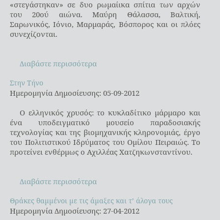
«στεγάστηκαν» σε δυο ρωμαίικα σπίτια των αρχών
του 20ού αιώνα. Μαύρη Θάλασσα, Βαλτική,
Σαρωνικός, Ιόνιο, Μαρμαράς, Βόσπορος και οι πλόες
συνεχίζονται.
Διαβάστε περισσότερα
Στην Τήνο
Στην Τήνο
Ημερομηνία Δημοσίευσης: 05-09-2012
Ο ελληνικός χρυσός: το κυκλαδίτικο μάρμαρο και
ένα υποδειγματικό μουσείο παραδοσιακής
τεχνολογίας και της βιομηχανικής κληρονομιάς, έργο
του Πολιτιστικού Ιδρύματος του Ομίλου Πειραιώς. Το
προτείνει ενθέρμως ο Αχιλλέας Χατζηκωνσταντίνου.
Διαβάστε περισσότερα
Θράκες θαμμένοι με τις άμαξες και τ’ άλογα τους
Θράκες θαμμένοι με τις άμαξες και τ’ άλογα τους
Ημερομηνία Δημοσίευσης: 27-04-2012