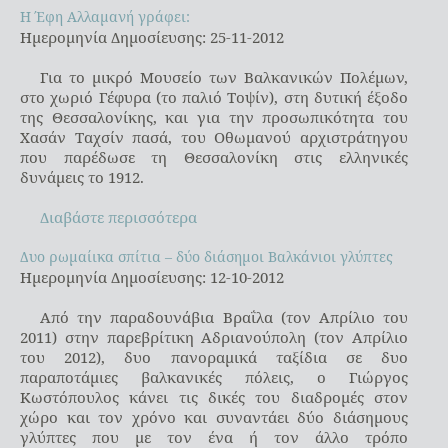
Η Έφη Αλλαμανή γράφει:
Η Έφη Αλλαμανή γράφει:
Ημερομηνία Δημοσίευσης: 25-11-2012
Για το μικρό Μουσείο των Βαλκανικών Πολέμων,
στο χωριό Γέφυρα (το παλιό Τοψίν), στη δυτική έξοδο
της Θεσσαλονίκης, και για την προσωπικότητα του
Χασάν Ταχσίν πασά, του Οθωμανού αρχιστράτηγου
που παρέδωσε τη Θεσσαλονίκη στις ελληνικές
δυνάμεις το 1912.
Διαβάστε περισσότερα
Δυο ρωμαίικα σπίτια – δύο διάσημοι Βαλκάνιοι γλύπτες
Δυο ρωμαίικα σπίτια – δύο διάσημοι Βαλκάνιοι γλύπτες
Ημερομηνία Δημοσίευσης: 12-10-2012
Από την παραδουνάβια Βραΐλα (τον Απρίλιο του
2011) στην παρεβρίτικη Αδριανούπολη (τον Απρίλιο
του 2012), δυο πανοραμικά ταξίδια σε δυο
παραποτάμιες βαλκανικές πόλεις, ο Γιώργος
Κωστόπουλος κάνει τις δικές του διαδρομές στον
χώρο και τον χρόνο και συναντάει δύο διάσημους
γλύπτες που με τον ένα ή τον άλλο τρόπο