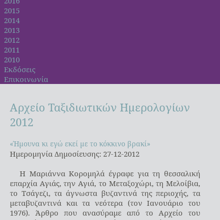
2016
2015
2014
2013
2012
2011
2010
Εκδόσεις
Επικοινωνία
Αρχείο
Ταξιδιωτικών
Ημερολογίων
2012
«Ήμουνα κι εγώ εκεί με το κόκκινο βρακί»
«Ήμουνα κι εγώ εκεί με το κόκκινο βρακί»
Ημερομηνία Δημοσίευσης: 27-12-2012
Η Μαριάννα Κορομηλά έγραφε για τη θεσσαλική
επαρχία Αγιάς, την Αγιά, το Μεταξοχώρι, τη Μελοίβια,
το Τσάγεζι, τα άγνωστα βυζαντινά της περιοχής, τα
μεταβυζαντινά και τα νεότερα (τον Ιανουάριο του
1976). Άρθρο που ανασύραμε από το Αρχείο του