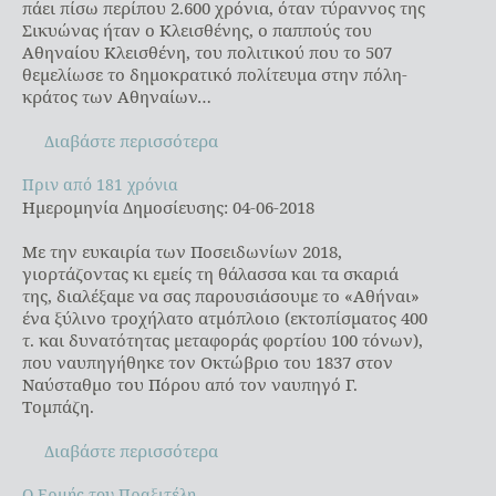
πάει πίσω περίπου 2.600 χρόνια, όταν τύραννος της
Σικυώνας ήταν ο Κλεισθένης, ο παππούς του
Αθηναίου Κλεισθένη, του πολιτικού που το 507
θεμελίωσε το δημοκρατικό πολίτευμα στην πόλη-
κράτος των Αθηναίων…
Διαβάστε περισσότερα
Πριν από 181 χρόνια
Πριν από 181 χρόνια
Ημερομηνία Δημοσίευσης: 04-06-2018
Με την ευκαιρία των Ποσειδωνίων 2018,
γιορτάζοντας κι εμείς τη θάλασσα και τα σκαριά
της, διαλέξαμε να σας παρουσιάσουμε το «Αθήναι»
ένα ξύλινο τροχήλατο ατμόπλοιο (εκτοπίσματος 400
τ. και δυνατότητας μεταφοράς φορτίου 100 τόνων),
που ναυπηγήθηκε τον Οκτώβριο του 1837 στον
Ναύσταθμο του Πόρου από τον ναυπηγό Γ.
Τομπάζη.
Διαβάστε περισσότερα
Ο Ερμής του Πραξιτέλη
Ο Ερμής του Πραξιτέλη