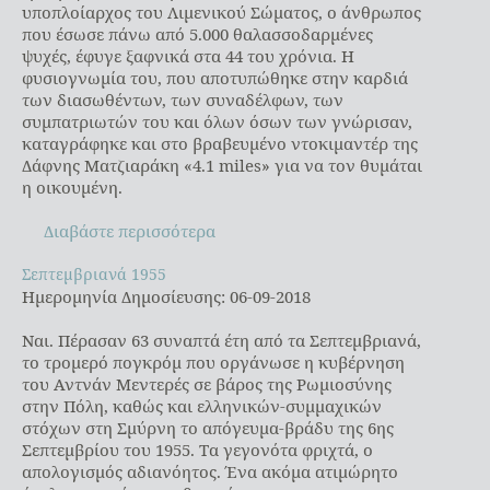
υποπλοίαρχος του Λιμενικού Σώματος, ο άνθρωπος
που έσωσε πάνω από 5.000 θαλασσοδαρμένες
ψυχές, έφυγε ξαφνικά στα 44 του χρόνια. Η
φυσιογνωμία του, που αποτυπώθηκε στην καρδιά
των διασωθέντων, των συναδέλφων, των
συμπατριωτών του και όλων όσων των γνώρισαν,
καταγράφηκε και στο βραβευμένο ντοκιμαντέρ της
Δάφνης Ματζιαράκη «4.1 miles» για να τον θυμάται
η οικουμένη.
Διαβάστε περισσότερα
Σεπτεμβριανά 1955
Σεπτεμβριανά 1955
Ημερομηνία Δημοσίευσης: 06-09-2018
Ναι. Πέρασαν 63 συναπτά έτη από τα Σεπτεμβριανά,
το τρομερό πογκρόμ που οργάνωσε η κυβέρνηση
του Αντνάν Μεντερές σε βάρος της Ρωμιοσύνης
στην Πόλη, καθώς και ελληνικών-συμμαχικών
στόχων στη Σμύρνη το απόγευμα-βράδυ της 6ης
Σεπτεμβρίου του 1955. Τα γεγονότα φριχτά, ο
απολογισμός αδιανόητος. Ένα ακόμα ατιμώρητο