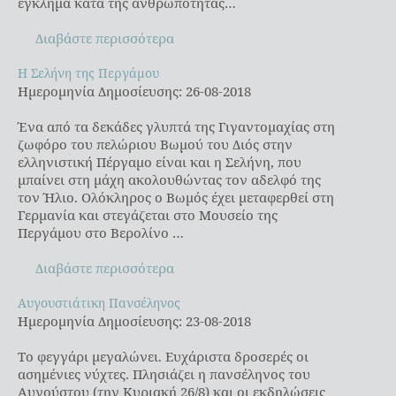
έγκλημα κατά της ανθρωπότητας…
Διαβάστε περισσότερα
Η Σελήνη της Περγάμου
Η Σελήνη της Περγάμου
Ημερομηνία Δημοσίευσης: 26-08-2018
Ένα από τα δεκάδες γλυπτά της Γιγαντομαχίας στη
ζωφόρο του πελώριου Βωμού του Διός στην
ελληνιστική Πέργαμο είναι και η Σελήνη, που
μπαίνει στη μάχη ακολουθώντας τον αδελφό της
τον Ήλιο. Ολόκληρος ο Βωμός έχει μεταφερθεί στη
Γερμανία και στεγάζεται στο Μουσείο της
Περγάμου στο Βερολίνο …
Διαβάστε περισσότερα
Αυγουστιάτικη Πανσέληνος
Αυγουστιάτικη Πανσέληνος
Ημερομηνία Δημοσίευσης: 23-08-2018
Το φεγγάρι μεγαλώνει. Ευχάριστα δροσερές οι
ασημένιες νύχτες. Πλησιάζει η πανσέληνος του
Αυγούστου (την Κυριακή 26/8) και οι εκδηλώσεις