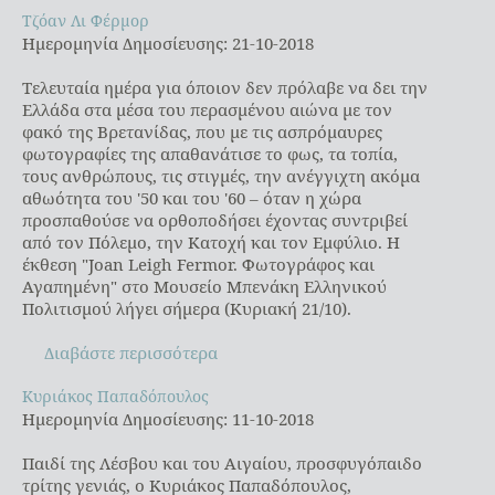
Τζόαν Λι Φέρμορ
Τζόαν Λι Φέρμορ
Ημερομηνία Δημοσίευσης: 21-10-2018
Τελευταία ημέρα για όποιον δεν πρόλαβε να δει την
Ελλάδα στα μέσα του περασμένου αιώνα με τον
φακό της Βρετανίδας, που με τις ασπρόμαυρες
φωτογραφίες της απαθανάτισε το φως, τα τοπία,
τους ανθρώπους, τις στιγμές, την ανέγγιχτη ακόμα
αθωότητα του '50 και του '60 – όταν η χώρα
προσπαθούσε να ορθοποδήσει έχοντας συντριβεί
από τον Πόλεμο, την Κατοχή και τον Εμφύλιο. Η
έκθεση "Joan Leigh Fermor. Φωτογράφος και
Αγαπημένη" στο Μουσείο Μπενάκη Ελληνικού
Πολιτισμού λήγει σήμερα (Κυριακή 21/10).
Διαβάστε περισσότερα
Κυριάκος Παπαδόπουλος
Κυριάκος Παπαδόπουλος
Ημερομηνία Δημοσίευσης: 11-10-2018
Παιδί της Λέσβου και του Αιγαίου, προσφυγόπαιδο
τρίτης γενιάς, ο Κυριάκος Παπαδόπουλος,