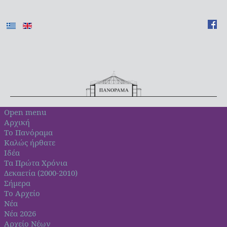
Open menu
Αρχική
Το Πανόραμα
Καλώς ήρθατε
Ιδέα
Τα Πρώτα Χρόνια
Δεκαετία (2000-2010)
Σήμερα
Το Αρχείο
Νέα
Νέα 2026
Αρχείο Νέων