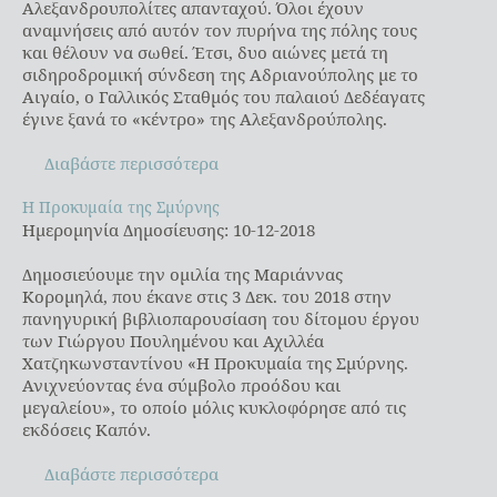
Αλεξανδρουπολίτες απανταχού. Όλοι έχουν
αναμνήσεις από αυτόν τον πυρήνα της πόλης τους
και θέλουν να σωθεί. Έτσι, δυο αιώνες μετά τη
σιδηροδρομική σύνδεση της Αδριανούπολης με το
Αιγαίο, ο Γαλλικός Σταθμός του παλαιού Δεδέαγατς
έγινε ξανά το «κέντρο» της Αλεξανδρούπολης.
Διαβάστε περισσότερα
Η Προκυμαία της Σμύρνης
Η Προκυμαία της Σμύρνης
Ημερομηνία Δημοσίευσης: 10-12-2018
Δημοσιεύουμε την ομιλία της Μαριάννας
Κορομηλά, που έκανε στις 3 Δεκ. του 2018 στην
πανηγυρική βιβλιοπαρουσίαση του δίτομου έργου
των Γιώργου Πουλημένου και Αχιλλέα
Χατζηκωνσταντίνου «Η Προκυμαία της Σμύρνης.
Ανιχνεύοντας ένα σύμβολο προόδου και
μεγαλείου», το οποίο μόλις κυκλοφόρησε από τις
εκδόσεις Καπόν.
Διαβάστε περισσότερα