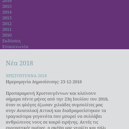
2016
2015
2014
2013
2012
2011
2010
Εκδόσεις
Επικοινωνία
Νέα
2018
ΧΡΙΣΤΟΥΓΕΝΝΑ 2018
ΧΡΙΣΤΟΥΓΕΝΝΑ 2018
Ημερομηνία Δημοσίευσης: 23-12-2018
Προπαραμονή Χριστουγέννων και κλείνουν
σήμερα πέντε μήνες από την 23η Ιουλίου του 2018,
όταν οι φλόγες έζωσαν χιλιάδες συμπολίτες μας
στην Ανατολική Αττική και διαδραματίστηκαν τα
τραγικότερα γεγονότα που μπορεί να συλλάβει
ανθρώπινος νους σε καιρό ειρήνης. Αυτές τις
εορταστικές ημέρες, η σκέψη μας γυρίζει και πάλι