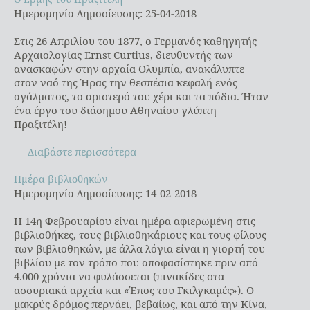
Ημερομηνία Δημοσίευσης: 25-04-2018
Στις 26 Απριλίου του 1877, ο Γερμανός καθηγητής
Αρχαιολογίας Ernst Curtius, διευθυντής των
ανασκαφών στην αρχαία Ολυμπία, ανακάλυπτε
στον ναό της Ήρας την θεσπέσια κεφαλή ενός
αγάλματος, το αριστερό του χέρι και τα πόδια. Ήταν
ένα έργο του διάσημου Αθηναίου γλύπτη
Πραξιτέλη!
Διαβάστε περισσότερα
Ημέρα βιβλιοθηκών
Ημέρα βιβλιοθηκών
Ημερομηνία Δημοσίευσης: 14-02-2018
Η 14η Φεβρουαρίου είναι ημέρα αφιερωμένη στις
βιβλιοθήκες, τους βιβλιοθηκάριους και τους φίλους
των βιβλιοθηκών, με άλλα λόγια είναι η γιορτή του
βιβλίου με τον τρόπο που αποφασίστηκε πριν από
4.000 χρόνια να φυλάσσεται (πινακίδες στα
ασσυριακά αρχεία και «Έπος του Γκιλγκαμές»). Ο
μακρύς δρόμος περνάει, βεβαίως, και από την Κίνα,