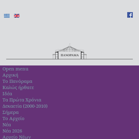
Open menu
Αρχική
Το Πανόραμα
Καλώς ήρθατε
Ιδέα
Τα Πρώτα Χρόνια
Δεκαετία (2000-2010)
Σήμερα
Το Αρχείο
Νέα
Νέα 2026
Αρχείο Νέων