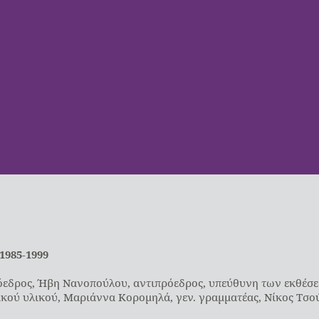
985-1999
πρόεδρος, Ήβη Νανοπούλου, αντιπρόεδρος, υπεύθυνη των εκθέσ
κού υλικού, Μαριάννα Κορομηλά, γεν. γραμματέας, Νίκος Τσού