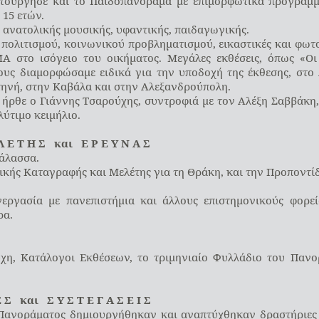
ούργησε και το Παιδοπανόραμα με επιμορφωτικά προγράμμα
 15 ετών.
ανατολικής μουσικής, υφαντικής, παιδαγωγικής.
 πολιτισμού, κοινωνικού προβληματισμού, εικαστικές και φωτ
Α στο ισόγειο του οικήματος. Μεγάλες εκθέσεις, όπως «Ο
υς διαμορφώσαμε ειδικά για την υποδοχή της έκθεσης, στο Λ
τηνή, στην Καβάλα και στην Αλεξανδρούπολη.
 ήρθε ο Γιάννης Τσαρούχης, συντροφιά με τον Αλέξη Σαββάκη,
λύτιμο κειμήλιο.
Λ Ε Τ Η Σ και Ε Ρ Ε Υ Ν Α Σ
άλασσα.
ικής Καταγραφής και Μελέτης για τη Θράκη, και την Προποντί
εργασία με πανεπιστήμια και άλλους επιστημονικούς φορεί
ρα.
ύχη, Κατάλογοι Εκθέσεων, το τριμηνιαίο Φυλλάδιο του Πανορ
Ε Σ και Σ Υ Σ Τ Ε Γ Α Σ Ε Ι Σ
ανοράματος δημιουργήθηκαν και αναπτύχθηκαν δραστήριες ο