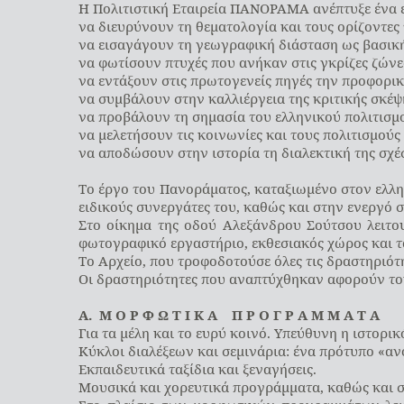
Η Πολιτιστική Εταιρεία ΠΑΝΟΡΑΜΑ ανέπτυξε ένα ε
να διευρύνουν τη θεματολογία και τους ορίζοντες 
να εισαγάγουν τη γεωγραφική διάσταση ως βασική 
να φωτίσουν πτυχές που ανήκαν στις γκρίζες ζώνε
να εντάξουν στις πρωτογενείς πηγές την προφορικ
να συμβάλουν στην καλλιέργεια της κριτικής σκέψ
να προβάλουν τη σημασία του ελληνικού πολιτισμο
να μελετήσουν τις κοινωνίες και τους πολιτισμού
να αποδώσουν στην ιστορία τη διαλεκτική της σχέ
Το έργο του Πανοράματος, καταξιωμένο στον ελλην
ειδικούς συνεργάτες του, καθώς και στην ενεργό
Στο οίκημα της οδού Αλεξάνδρου Σούτσου λειτου
φωτογραφικό εργαστήριο, εκθεσιακός χώρος και το
Το Αρχείο, που τροφοδοτούσε όλες τις δραστηριότ
Οι δραστηριότητες που αναπτύχθηκαν αφορούν του
Α. Μ Ο Ρ Φ Ω Τ Ι Κ Α Π Ρ Ο Γ Ρ Α Μ Μ Α Τ Α
Για τα μέλη και το ευρύ κοινό. Υπεύθυνη η ιστορ
Κύκλοι διαλέξεων και σεμινάρια: ένα πρότυπο «αν
Εκπαιδευτικά ταξίδια και ξεναγήσεις.
Μουσικά και χορευτικά προγράμματα, καθώς και 