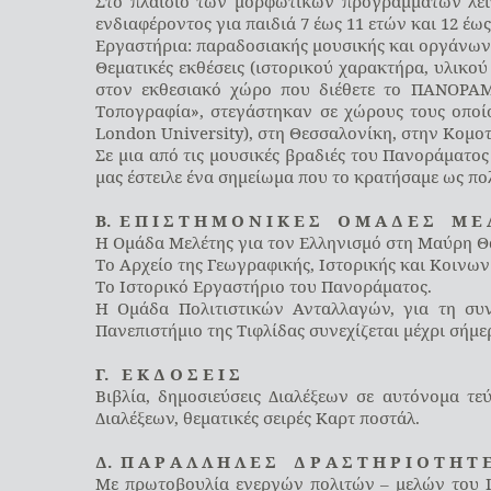
Στο πλαίσιο των μορφωτικών προγραμμάτων λειτ
ενδιαφέροντος για παιδιά 7 έως 11 ετών και 12 έως
Εργαστήρια: παραδοσιακής μουσικής και οργάνων 
Θεματικές εκθέσεις (ιστορικού χαρακτήρα, υλικού
στον εκθεσιακό χώρο που διέθετε το ΠΑΝΟΡΑΜ
Τοπογραφία», στεγάστηκαν σε χώρους τους οποίο
London University), στη Θεσσαλονίκη, στην Κομο
Σε μια από τις μουσικές βραδιές του Πανοράματος
μας έστειλε ένα σημείωμα που το κρατήσαμε ως πο
Β. Ε Π Ι Σ Τ Η Μ Ο Ν Ι Κ Ε Σ Ο Μ Α Δ Ε Σ Μ Ε 
H Ομάδα Μελέτης για τον Ελληνισμό στη Μαύρη Θ
Το Αρχείο της Γεωγραφικής, Ιστορικής και Κοινων
Το Ιστορικό Εργαστήριο του Πανοράματος.
Η Ομάδα Πολιτιστικών Ανταλλαγών, για τη συν
Πανεπιστήμιο της Τιφλίδας συνεχίζεται μέχρι σήμε
Γ. Ε Κ Δ Ο Σ Ε Ι Σ
Βιβλία, δημοσιεύσεις Διαλέξεων σε αυτόνομα τε
Διαλέξεων, θεματικές σειρές Καρτ ποστάλ.
Δ. Π Α Ρ Α Λ Λ Η Λ Ε Σ Δ Ρ Α Σ Τ Η Ρ Ι Ο Τ Η Τ 
Με πρωτοβουλία ενεργών πολιτών – μελών του Π