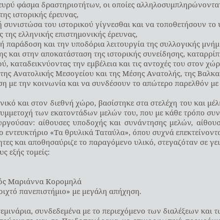
υρύ φάσμα δραστηριοτήτων, οι οποίες αλληλοσυμπληρώνονταν 
της ιστορικής έρευνας,
συνιστώσα του ιστορικού γίγνεσθαι και να τοποθετήσουν το υ
ς της ελληνικής επιστημονικής έρευνας,
ή παράδοση και την υποδόρια λειτουργία της συλλογικής μνήμ
ης και στην αποκατάσταση της ιστορικής συνείδησης, καταρρίπ
ύ, καταδεικνύοντας την εμβέλεια και τις αντοχές του στον χώρ
ς της Ανατολικής Μεσογείου και της Μέσης Ανατολής, της Βαλκ
ση με την κοινωνία και να συνδέσουν το απώτερο παρελθόν με
ικό και στον διεθνή χώρο, βασίστηκε στα στελέχη του και μέλ
 συμμετοχή των εκατοντάδων μελών του, που με κάθε τρόπο σ
ργούσαν: αίθουσες υποδοχής και συνάντησης μελών, αίθουσ
 εντευκτήριο «Τα θρυλικά Ταταύλα», όπου συχνά επεκτείνονταν
ητες και αποθησαύριζε το παραγόμενο υλικό, στεγαζόταν σε γει
ς εξής τομείς:
ικός Μαριάννα Κορομηλά
οιχτό πανεπιστήμιο» με μεγάλη απήχηση.
σεμινάρια, συνδεδεμένα με το περιεχόμενο των διαλέξεων κα