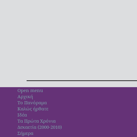
Open menu
Αρχική
Το Πανόραμα
Καλώς ήρθατε
Ιδέα
Τα Πρώτα Χρόνια
Δεκαετία (2000-2010)
Σήμερα