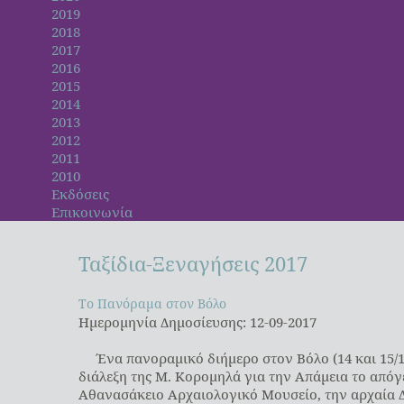
2019
2018
2017
2016
2015
2014
2013
2012
2011
2010
Εκδόσεις
Επικοινωνία
Ταξίδια-Ξεναγήσεις
2017
Το Πανόραμα στον Βόλο
Το Πανόραμα στον Βόλο
Ημερομηνία Δημοσίευσης: 12-09-2017
Ένα πανοραμικό διήμερο στον Βόλο (14 και 15/
διάλεξη της Μ. Κορομηλά για την Απάμεια το από
Αθανασάκειο Αρχαιολογικό Μουσείο, την αρχαία Δ