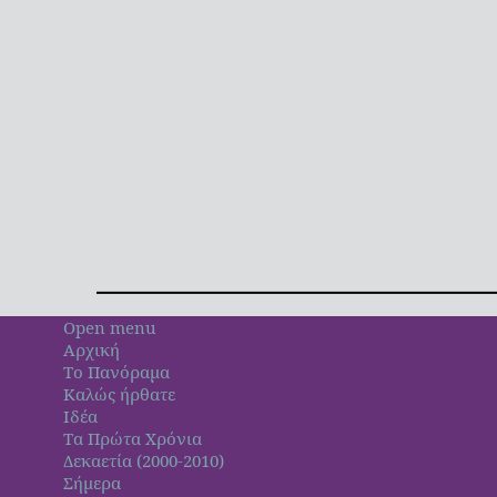
Open menu
Αρχική
Το Πανόραμα
Καλώς ήρθατε
Ιδέα
Τα Πρώτα Χρόνια
Δεκαετία (2000-2010)
Σήμερα