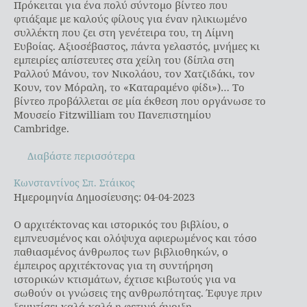
Πρόκειται για ένα πολύ σύντομο βίντεο που
φτιάξαμε με καλούς φίλους για έναν ηλικιωμένο
συλλέκτη που ζει στη γενέτειρα του, τη Λίμνη
Ευβοίας. Αξιοσέβαστος, πάντα γελαστός, μνήμες κι
εμπειρίες απίστευτες στα χείλη του (δίπλα στη
Ραλλού Μάνου, τον Νικολάου, τον Χατζιδάκι, τον
Κουν, τον Μόραλη, το «Καταραμένο φίδι»)… Το
βίντεο προβάλλεται σε μία έκθεση που οργάνωσε το
Μουσείο Fitzwilliam του Πανεπιστημίου
Cambridge.
Διαβάστε περισσότερα
Κωνσταντίνος Σπ. Στάικος
Κωνσταντίνος Σπ. Στάικος
Ημερομηνία Δημοσίευσης: 04-04-2023
Ο αρχιτέκτονας και ιστορικός του βιβλίου, ο
εμπνευσμένος και ολόψυχα αφιερωμένος και τόσο
παθιασμένος άνθρωπος των βιβλιοθηκών, ο
έμπειρος αρχιτέκτονας για τη συντήρηση
ιστορικών κτισμάτων, έχτισε κιβωτούς για να
σωθούν οι γνώσεις της ανθρωπότητας. Έφυγε πριν
ξεμυτίσει καλά-καλά η φετινή άνοιξη.