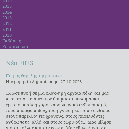
2016
2015
2014
2013
2012
2011
2010
Εκδόσεις
Επικοινωνία
Νέα
2023
Πέτρος Θέμελης, αρχαιολόγος
Πέτρος Θέμελης, αρχαιολόγος
Ημερομηνία Δημοσίευσης: 27-10-2023
Έδωσε πνοή σε μια ολόκληρη αρχαία πόλη και μας
περπάτησε ανάμεσα σε θαυμαστά μησσηνιακά
ερείπια με τόση χαρά, τόσο νεανικό ενθουσιασμό,
τόσο όμορφο πάθος, τόση γνώση και τόσο σεβασμό
στους παρελθόντες χρόνους, στους παρελθόντες
ανθρώπους, αλλά και στους τωρινούς… Μας μίλησε
για το κάλλος και τον έρωτα. Μας έβαλε ξανά στο