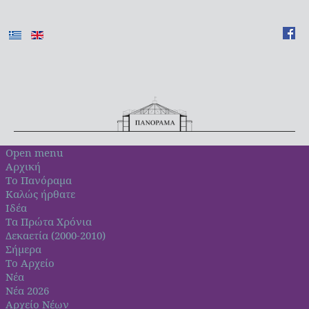
Open menu
Αρχική
Το Πανόραμα
Καλώς ήρθατε
Ιδέα
Τα Πρώτα Χρόνια
Δεκαετία (2000-2010)
Σήμερα
Το Αρχείο
Νέα
Νέα 2026
Αρχείο Νέων