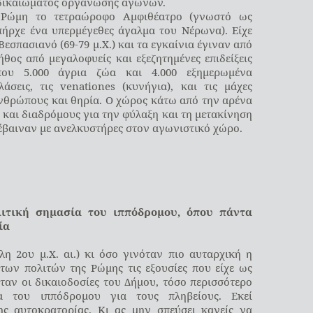
 δικαιώματος οργάνωσης αγώνων.
 Ρώμη το τετραώροφο Αμφιθέατρο (γνωστό ως
υπήρχε ένα υπερμέγεθες άγαλμα του Νέρωνα). Είχε
εσπασιανό (69-79 μ.Χ.) και τα εγκαίνια έγιναν από
ήθος από μεγαλοφυείς και εξεζητημένες επιδείξεις
που 5.000 άγρια ζώα και 4.000 εξημερωμένα
άσεις, τις venationes (κυνήγια), και τις μάχες
νθρώπους και θηρία. Ο χώρος κάτω από την αρένα
 και διαδρόμους για την φύλαξη και τη μετακίνηση
έβαιναν με ανελκυστήρες στον αγωνιστικό χώρο.
ιτική σημασία του ιππόδρομου, όπου πάντα
ία
η 2ου μ.Χ. αι.) κι όσο γινόταν πιο αυταρχική η
των πολιτών της Ρώμης τις εξουσίες που είχε ως
αν οι δικαιοδοσίες του Δήμου, τόσο περισσότερο
α του ιππόδρομου για τους πληβείους. Εκεί
ς αυτοκρατορίας. Κι ας μην σπεύσει κανείς να