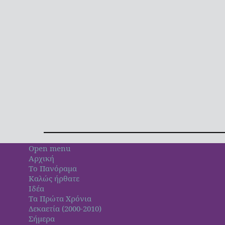
Open menu
Αρχική
Το Πανόραμα
Καλώς ήρθατε
Ιδέα
Τα Πρώτα Χρόνια
Δεκαετία (2000-2010)
Σήμερα