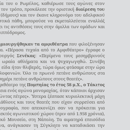
σία του ο Ρωμύλος, καθιέρωσε τους αγώνες στον
 τον τρόπο, προκάλεσε την οριστική
διαίρεση του
(δήμους) και τον έκανε κληρονόμο του αδελφικού
στικά πάθη, μπορούσε να εκμεταλλεύεται εναλλάξ
ι τις αντιθέσεις τους στην άμιλλα των ομάδων και
 ιππόδρομος.
ημιουργήθηκαν τα αμφιθέατρα
που φιλοξένησαν
τα. «Πέρασα τυχαία από το Αμφιθέατρο» έγραφε ο
τουργός
Σενέκας
: «Περίμενα τους μεσημβρινούς
 ωραία αθλήματα και να ψυχαγωγηθώ. Συνέβη
υ είδα ήταν θλιβερές, τώρα όμως φτάσαμε στην ώρα
οφονιών. Όλο το πρωινό πετάνε ανθρώπους στα
εσημέρι πετάνε ανθρώπους στους θεατές».
μφιθέατρο της
Πομπηίας το έτος 58 μ.Χ., ο Τάκιτος
κεια ενός αγώνα μονομαχίας, όταν κάποιοι άρχισαν
τώντας πέτρες». Ύστερα ξέσπασε κυριολεκτική μάχη
άθλους και τους θεατές που είχαν συρρεύσει από
ογραφία, που απεικονίζει σαν να πρόκειται για
 εκτός αγωνιστικού χώρου (πριν από 1.958 χρόνια),
ικό Μουσείο, στη Νάπολη. Τα αιματηρά επεισόδια
ένα, ανάγκασαν τη Σύγκλητο να καταδικάσει την