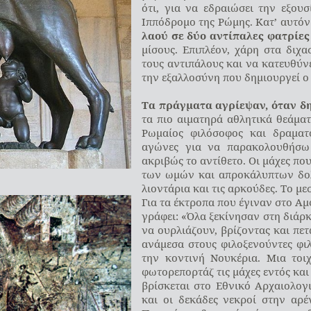
ότι, για να εδραιώσει την εξου
Ιππόδρομο της Ρώμης. Κατ’ αυτόν
λαού σε δύο αντίπαλες φατρίες
μίσους. Επιπλέον, χάρη στα διχα
τους αντιπάλους και να κατευθύνε
την εξαλλοσύνη που δημιουργεί ο
Τα πράγματα αγρίεψαν, όταν δ
τα πιο αιματηρά αθλητικά θεάμα
Ρωμαίος φιλόσοφος και δραμα
αγώνες για να παρακολουθήσω
ακριβώς το αντίθετο. Οι μάχες πο
των ωμών και απροκάλυπτων δολ
λιοντάρια και τις αρκούδες. Το μ
Για τα έκτροπα που έγιναν στο Α
γράφει: «Όλα ξεκίνησαν στη διάρ
να ουρλιάζουν, βρίζοντας και πε
ανάμεσα στους φιλοξενούντες φιλ
την κοντινή Νουκέρια. Μια τοιχ
φωτορεπορτάζ τις μάχες εντός και
βρίσκεται στο Εθνικό Αρχαιολογ
και οι δεκάδες νεκροί στην αρ