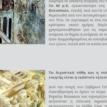
Πομπηία σε δεκαετή στέρηση του
Το 80 μ.Χ.
εγκαινιάστηκε στη
Κολοσσαίο
, επειδή εκεί κοντά 
θεμελιωθεί από τον αυτοκράτορα Β
τον Τίτο. Οι εορτασμοί κι ένα πλ
κράτησαν εκατό ημέρες. Περί
χρησιμοποιήθηκαν για τις παρελ
ανάμεσα σε θηρία ή ανάμεσα σε α
ήταν διαρρυθμισμένος σε κλουβιά
των ζώων, πολλά από τα οποία αν
Τα διχαστικά πάθη και η πολ
νικητής είναι η εκάστοτε εξουσ
Από την εποχή των Σεβήρων (τέλ
διακυβέρνηση κι έχανε το σώμα 
Populus Romanus και περιορίζοντ
αυξανόταν η πολιτική σημασί
εκτονώνονταν τα πλήθη όλης τη