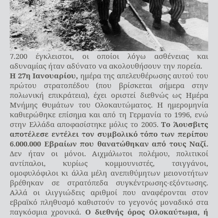
7.200 έγκλειστοι, οι οποίοι λόγω ασθένειας και
αδυναμίας ήταν αδύνατο να ακολουθήσουν την πορεία.
Η 27η Ιανουαρίου,
ημέρα της απελευθέρωσης αυτού του
πρώτου στρατοπέδου (που βρίσκεται σήμερα στην
πολωνική επικράτεια), έχει οριστεί διεθνώς ως Ημέρα
Μνήμης Θυμάτων του Ολοκαυτώματος. Η ημερομηνία
καθιερώθηκε επίσημα και από τη Γερμανία το 1996, ενώ
στην Ελλάδα αποφασίστηκε μόλις το 2005.
Το Άουσβιτς
αποτέλεσε εντέλει τον συμβολικό τόπο των περίπου
6.000.000 Εβραίων που θανατώθηκαν από τους Ναζί.
Δεν ήταν οι μόνοι. Αιχμάλωτοι πολέμου, πολιτικοί
αντίπαλοι, κυρίως κομμουνιστές, τσιγγάνοι,
ομοφυλόφιλοι κι άλλα μέλη ανεπιθύμητων μειονοτήτων
βρέθηκαν σε στρατόπεδα συγκέντρωσης-εξόντωσης.
Αλλά οι ιλιγγιώδεις αριθμοί που αναφέρονται στον
εβραϊκό πληθυσμό καθιστούν το γεγονός μοναδικό στα
παγκόσμια χρονικά.
Ο διεθνής όρος Ολοκαύτωμα, ή