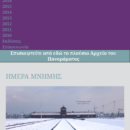
2016
2015
2014
2013
2012
2011
2010
Εκδόσεις
Επικοινωνία
Επισκεφτείτε από
εδώ
το πλούσιο Αρχείο του
Πανοράματος
ΗΜΕΡΑ ΜΝΗΜΗΣ