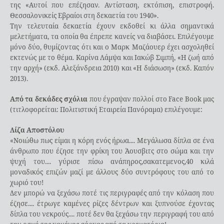
της «Αυτοί που επέζησαν. Αντίσταση, εκτόπιση, επιστροφή.
Θεσσαλονικείς Εβραίοι στη δεκαετία του 1940».
Την τελευταία δεκαετία έχουν εκδοθεί κι άλλα σημαντικά
μελετήματα, τα οποία θα έπρεπε κανείς να διαβάσει. Επιλέγουμε
μόνο δύο, θυμίζοντας ότι και ο Μαρκ Μαζάουερ έχει ασχοληθεί
εκτενώς με το θέμα. Καρίνα Λάμψα και Ιακώβ Σιμπή, «Η ζωή από
την αρχή» (εκδ. Αλεξάνδρεια 2010) και «Η διάσωση» (εκδ. Καπόν
2013).
Από τα δεκάδες σχόλια
που έγραψαν πολλοί στο Face Book μας
(τιτλοφορείται: Πολιτιστική Εταιρεία Πανόραμα) επιλέγουμε:
Λίζα Αποστόλου
«Νοιώθω πως είμαι η κόρη ενός ήρωα.... Μεγάλωσα δίπλα σε ένα
άνθρωπο που έζησε την φρίκη του Άουσβιτς στο σώμα και την
ψυχή του.... γύρισε πίσω ανάπηρος,σακατεμενος,40 κιλά
μοναδικός επιζών μαζί με άλλους δύο συντρόφους του από το
χωριό του!
Δεν μπορώ να ξεχάσω ποτέ τις περιγραφές από την κόλαση που
έζησε.... έτρωγε καμένες ρίζες δέντρων και ξυπνούσε έχοντας
δίπλα του νεκρούς.... ποτέ δεν θα ξεχάσω την περιγραφή του από