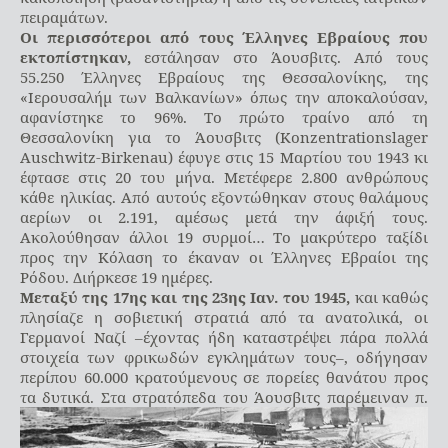
πειραμάτων.
Οι περισσότεροι από τους Έλληνες Εβραίους που
εκτοπίστηκαν,
εστάλησαν στο Άουσβιτς. Από τους
55.250 Έλληνες Εβραίους της Θεσσαλονίκης, της
«Ιερουσαλήμ των Βαλκανίων» όπως την αποκαλούσαν,
αφανίστηκε το 96%. Το πρώτο τραίνο από τη
Θεσσαλονίκη για το Άουσβιτς (Konzentrationslager
Auschwitz-Birkenau) έφυγε στις 15 Μαρτίου του 1943 κι
έφτασε στις 20 του μήνα. Μετέφερε 2.800 ανθρώπους
κάθε ηλικίας. Από αυτούς εξοντώθηκαν στους θαλάμους
αερίων οι 2.191, αμέσως μετά την άφιξή τους.
Ακολούθησαν άλλοι 19 συρμοί… Το μακρύτερο ταξίδι
προς την Κόλαση το έκαναν οι Έλληνες Εβραίοι της
Ρόδου. Διήρκεσε 19 ημέρες.
Μεταξύ της 17ης και της 23ης Ιαν. του 1945,
και καθώς
πλησίαζε η σοβιετική στρατιά από τα ανατολικά, οι
Γερμανοί Ναζί –έχοντας ήδη καταστρέψει πάρα πολλά
στοιχεία των φρικωδών εγκλημάτων τους–, οδήγησαν
περίπου 60.000 κρατούμενους σε πορείες θανάτου προς
τα δυτικά. Στα στρατόπεδα του Άουσβιτς παρέμειναν π.