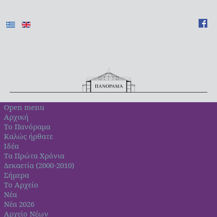
Open menu
Αρχική
Το Πανόραμα
Καλώς ήρθατε
Ιδέα
Τα Πρώτα Χρόνια
Δεκαετία (2000-2010)
Σήμερα
Το Αρχείο
Νέα
Νέα 2026
Αρχείο Νέων