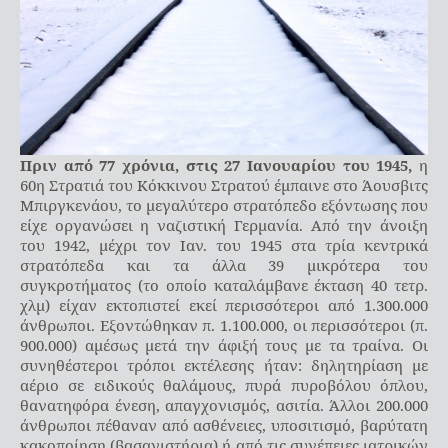
Πριν από 77 χρόνια, στις 27 Ιανουαρίου του 1945,
η
60η Στρατιά του Κόκκινου Στρατού έμπαινε στο Άουσβιτς
Μπιργκενάου, το μεγαλύτερο στρατόπεδο εξόντωσης που
είχε οργανώσει η ναζιστική Γερμανία. Από την άνοιξη
του 1942, μέχρι τον Ιαν. του 1945 στα τρία κεντρικά
στρατόπεδα και τα άλλα 39 μικρότερα του
συγκροτήματος (το οποίο καταλάμβανε έκταση 40 τετρ.
χλμ) είχαν εκτοπιστεί εκεί περισσότεροι από 1.300.000
άνθρωποι. Εξοντώθηκαν π. 1.100.000, οι περισσότεροι (π.
900.000) αμέσως μετά την άφιξή τους με τα τραίνα. Οι
συνηθέστεροι τρόποι εκτέλεσης ήταν: δηλητηρίαση με
αέριο σε ειδικούς θαλάμους, πυρά πυροβόλου όπλου,
θανατηφόρα ένεση, απαγχονισμός, ασιτία. Άλλοι 200.000
άνθρωποι πέθαναν από ασθένειες, υποσιτισμό, βαρύτατη
κακοποίηση (βασανιστήρια) ή από τις συνέπειες ιατρικών