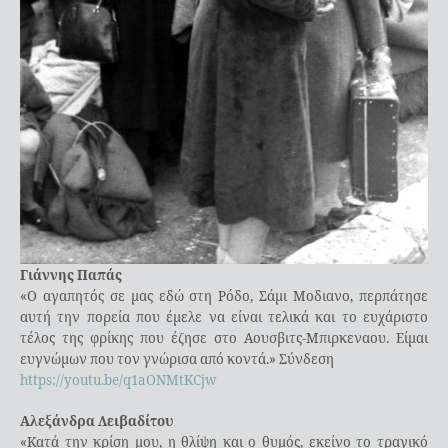
Γιάννης Παπάς
«Ο αγαπητός σε μας εδώ στη Ρόδο, Σάμι Μοδιανο, περπάτησε
αυτή την πορεία που έμελε να είναι τελικά και το ευχάριστο
τέλος της φρίκης που έζησε στο Αουσβιτς-Μπιρκεναου. Είμαι
ευγνώμων που τον γνώρισα από κοντά.» Σύνδεση
https://youtu.be/q1aONMtKCjw
Αλεξάνδρα Λειβαδίτου
«Κατά την κρίση μου, η θλίψη και ο θυμός, εκείνο το τραγικό