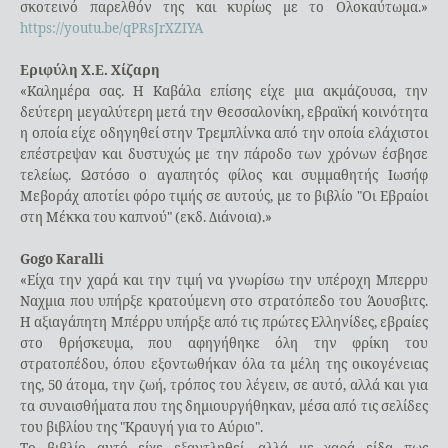
σκοτεινό παρελθόν της και κυρίως με το Ολοκαύτωμα.»
https://youtu.be/qPRsJrXZIYA
Εριφύλη Χ.Ε. Χίζαρη
«Καλημέρα σας. Η Καβάλα επίσης είχε μια ακμάζουσα, την
δεύτερη μεγαλύτερη μετά την Θεσσαλονίκη, εβραϊκή κοινότητα
η οποία είχε οδηγηθεί στην Τρεμπλίνκα από την οποία ελάχιστοι
επέστρεψαν και δυστυχώς με την πάροδο των χρόνων έσβησε
τελείως. Ωστόσο ο αγαπητός φίλος και συμμαθητής Ιωσήφ
Μεβοράχ αποτίει φόρο τιμής σε αυτούς, με το βιβλίο "Οι Εβραίοι
στη Μέκκα του καπνού" (εκδ. Διάνοια).»
Gogo Karalli
«Είχα την χαρά και την τιμή να γνωρίσω την υπέροχη Μπερρυ
Ναχμια που υπήρξε κρατούμενη στο στρατόπεδο του Άουσβιτς.
Η αξιαγάπητη Μπέρρυ υπήρξε από τις πρώτες Ελληνίδες, εβραίες
στο θρήσκευμα, που αφηγήθηκε όλη την φρίκη του
στρατοπέδου, όπου εξοντωθήκαν όλα τα μέλη της οικογένειας
της, 50 άτομα, την ζωή, τρόπος του λέγειν, σε αυτό, αλλά και για
τα συναισθήματα που της δημιουργήθηκαν, μέσα από τις σελίδες
του βιβλίου της "Κραυγή για το Αύριο".