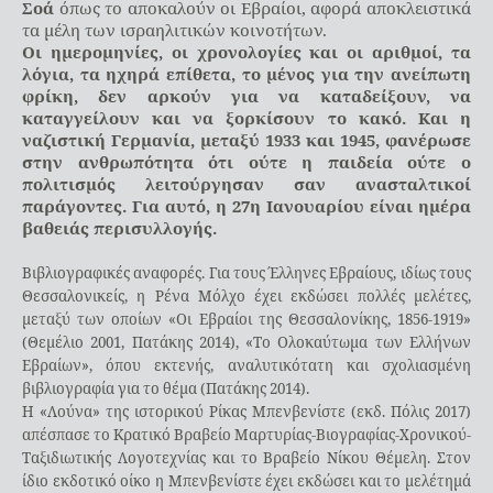
Σοά
όπως το αποκαλούν οι Εβραίοι, αφορά αποκλειστικά
τα μέλη των ισραηλιτικών κοινοτήτων.
Οι ημερομηνίες, οι χρονολογίες και οι αριθμοί, τα
λόγια, τα ηχηρά επίθετα, το μένος για την ανείπωτη
φρίκη, δεν αρκούν για να καταδείξουν, να
καταγγείλουν και να ξορκίσουν το κακό. Και η
ναζιστική Γερμανία, μεταξύ 1933 και 1945, φανέρωσε
στην ανθρωπότητα ότι ούτε η παιδεία ούτε ο
πολιτισμός λειτούργησαν σαν ανασταλτικοί
παράγοντες. Για αυτό, η 27η Ιανουαρίου είναι ημέρα
βαθειάς περισυλλογής.
Βιβλιογραφικές αναφορές. Για τους Έλληνες Εβραίους, ιδίως τους
Θεσσαλονικείς, η Ρένα Μόλχο έχει εκδώσει πολλές μελέτες,
μεταξύ των οποίων «Οι Εβραίοι της Θεσσαλονίκης, 1856-1919»
(Θεμέλιο 2001, Πατάκης 2014), «Το Ολοκαύτωμα των Ελλήνων
Εβραίων», όπου εκτενής, αναλυτικότατη και σχολιασμένη
βιβλιογραφία για το θέμα (Πατάκης 2014).
Η «Λούνα» της ιστορικού Ρίκας Μπενβενίστε (εκδ. Πόλις 2017)
απέσπασε το Κρατικό Βραβείο Μαρτυρίας-Βιογραφίας-Χρονικού-
Ταξιδιωτικής Λογοτεχνίας και το Βραβείο Νίκου Θέμελη. Στον
ίδιο εκδοτικό οίκο η Μπενβενίστε έχει εκδώσει και το μελέτημά