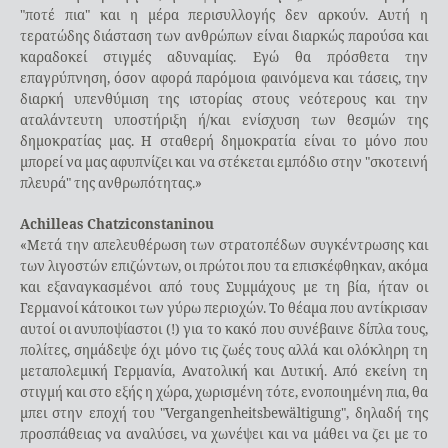
"ποτέ πια" και η μέρα περισυλλογής δεν αρκούν. Αυτή η
τερατώδης διάσταση των ανθρώπων είναι διαρκώς παρούσα και
καραδοκεί στιγμές αδυναμίας. Εγώ θα πρόσθετα την
επαγρύπνηση, όσον αφορά παρόμοια φαινόμενα και τάσεις, την
διαρκή υπενθύμιση της ιστορίας στους νεότερους και την
αταλάντευτη υποστήριξη ή/και ενίσχυση των θεσμών της
δημοκρατίας μας. Η σταθερή δημοκρατία είναι το μόνο που
μπορεί να μας αφυπνίζει και να στέκεται εμπόδιο στην "σκοτεινή
πλευρά" της ανθρωπότητας.»
Achilleas Chatziconstaninou
«Μετά την απελευθέρωση των στρατοπέδων συγκέντρωσης και
των λιγοστών επιζώντων, οι πρώτοι που τα επισκέφθηκαν, ακόμα
και εξαναγκασμένοι από τους Συμμάχους με τη βία, ήταν οι
Γερμανοί κάτοικοι των γύρω περιοχών. Το θέαμα που αντίκρισαν
αυτοί οι ανυποψίαστοι (!) για το κακό που συνέβαινε δίπλα τους,
πολίτες, σημάδεψε όχι μόνο τις ζωές τους αλλά και ολόκληρη τη
μεταπολεμική Γερμανία, Ανατολική και Δυτική. Από εκείνη τη
στιγμή και στο εξής η χώρα, χωρισμένη τότε, ενοποιημένη πια, θα
μπει στην εποχή του "Vergangenheitsbewältigung", δηλαδή της
προσπάθειας να αναλύσει, να χωνέψει και να μάθει να ζει με το