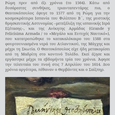
Ρώμη πριν από έξι χρόνια (το 1564). Κάτω από
δυσάρεστες συνθήκες, τριανταπεντάρης πια, ο
Θεοτοκόπουλος έφυγε το 1577 από τη Ρώμη για την
κοσμοκράτειρα Ισπανία του Φιλίππου Β΄, της μυστικής
θρησκευτικής Αστυνομίας –μετεξέλιξη της ισπανικής Ιερά
Εξέτασης–, και της Ανίκητης Αρμάδας (Grande y
Felicísima Armada / το «Μεγάλο και Ευτυχές Ναυτικό»),
που κατατροπώθηκε το κατακαλόκαιρο του 1588 στα
φουρτουνιασμένα νερά του Ατλαντικού, της Μάγχης και
μέχρι τη Σκωτία. Ο Θεοτοκόπουλος είχε ήδη μετακομίσει
από τη Μαδρίτη στο κοντινό Τολέδο. Εκεί έζησε και
εργάστηκε μέχρι τα εβδομήντα τρία του χρόνια. Άφησε
την τελευταία του πνοή στις 7 Απριλίου του 1614. Δυο
χρόνια αργότερα, πέθαναν ο Θερβάντες και ο Σαίξπηρ.