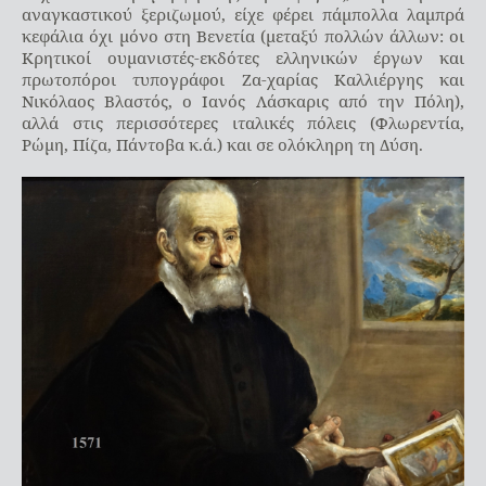
αναγκαστικού ξεριζωμού, είχε φέρει πάμπολλα λαμπρά
κεφάλια όχι μόνο στη Βενετία (μεταξύ πολλών άλλων: οι
Κρητικοί ουμανιστές-εκδότες
ελληνικών έργων και
πρωτοπόροι τυπογράφοι Ζα-χαρίας Καλλιέργης και
Νικόλαος Βλαστός, ο Ιανός Λάσκαρις από την Πόλη),
αλλά στις περισσότερες ιταλικές πόλεις (Φλωρεντία,
Ρώμη, Πίζα, Πάντοβα κ.ά.) και σε ολόκληρη τη Δύση.