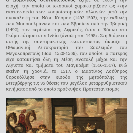
εποχή, την οποία οι ιστορικοί χαρακτηρίζουν ως «την
εκατονταετία των κοσμοϊστορικών αλλαγών μετά την
ανακάλυψη του Νέου Κόσμου (1492-1503), την εκδίωξη
των Μουσουλμάνων και των Εβραίων από την Ιβηρική
(1492), τον περίπλου της Αφρικής, όταν ο Βάσκο ντα
Γκάμα πάτησε στην Ινδία (άνοιξη του 1498». Στη διάρκεια
αυτής της συνταρακτικής εκατονταετίας άκμαζε η
Οθωμανική Αυτοκρατορία του Σουλεϊμάν του
Μεγαλοπρεπούς (βασ. 1520-1566), του οποίου ο πατέρας
είχε κατακτήσει όλη τη Μέση Ανατολή μέχρι και την
Αίγυπτο και τμήματα του Μαγκρέμπ (1516-1517), ενώ
εκείνη τη χρονιά, το 1517, ο Μαρτίνος Λούθηρος
θυροκόλλησε στην είσοδο της μητρόπολης της
Βιτεμβέργης τις 95 θέσεις του μεγάλου μεταρρυθμιστικού
κινήματος από το οποίο προέκυψε ο Προτεσταντισμός.