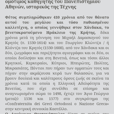
ομότιμος καθηγητής του Πανεπιστημίου
Αθηνών, ιστορικός της Τέχνης
Φέτος συμπληρώθηκαν 410 χρόνια από τον θάνατο
αυτού του μεγάλου και τόσο παθιασμένου
καλλιτέχνη, ο οποίος γεννήθηκε στον Χάνδακα, το
βενετοκρατούμενο Ηράκλειο της Κρήτης
, δέκα
χρόνια μετά τη γέννηση του Μιχαήλ Δαμασκηνού του
Κρητός (π. 1530-1614) και του Γεωργίου Κλώντζα / ή
Κλόντζα του Κρητός (1530-1608), από τον Χάνδακα και οι
δύο, ζωγράφοι και περιζήτητοι αγιογράφοι και οι δύο, οι
οποίοι δούλεψαν και στη Βενετιά, όπως και τόσοι άλλοι
Κρητικοί, Κερκυραίοι, Κύπριοι, Ηπειρώτες, Πολίτες,
Μικρασιάτες, Πόντιοι που πήραν των ομματιών τους και
πήγαν στην ακμάζουσα κυρά των θαλασσών, για να
βρουν δουλειά και καλύτερους όρους ζωής σε εκείνα τα
χρόνια κατά τα οποία η Ελληνική Αδελφότητα της
Βενετίας, που είχε συνέλθει σε επίσημο και
αναγνωρισμένο σώμα το 1498, έχτιζε τον Άγιο Γεώργιο
(μεταξύ 1536 και 1577) στο συγκρότημα της
«Confraternita dei Greci Ortodossi o Nazione Greca»
στην κεντρική συνοικία Καστέλλο.
Ο Δομίνικος Θεοτοκόπουλος
έζησε σε εκείνη την