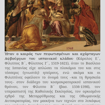
Ήταν ο καιρός των πεφωτισμένων και αχόρταγων
Αψβούργων του ισπανικού κλάδου
(Κάρολος Ε΄,
Φίλιππος Β΄, Φίλιππος Γ΄, 1519-1621), όταν το Βασίλειο
της Ισπανίας είχε απλώσει τα πλοκάμια του και στις
τέσσερις (γνωστές) ηπείρους, ενώ ακόμα και οι
Φιλιππίνες οφείλουν το όνομά τους –και τη θρησκεία
τους– στον διάδοχο του κοσμοκρατορικού ισπανικού
θρόνου, τον Φίλιππο Β΄ (βασ. 1556-1598), τον
υπερασπιστή της Καθολικής Εκκλησίας, τον ορκισμένο
εχθρό της Μεταρρύθμισης και της Οθωμανικής
Αυτοκρατορίας, τον μαικήνα των τεχνών στο λυκόφως