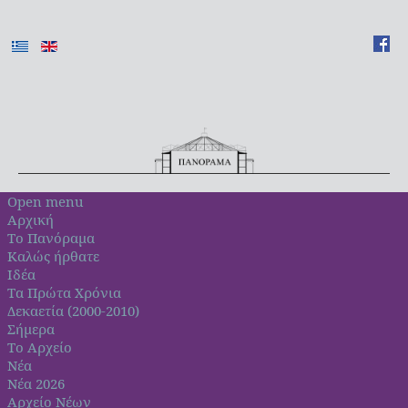
Open menu
Αρχική
Το Πανόραμα
Καλώς ήρθατε
Ιδέα
Τα Πρώτα Χρόνια
Δεκαετία (2000-2010)
Σήμερα
Το Αρχείο
Νέα
Νέα 2026
Αρχείο Νέων