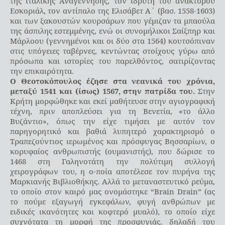
της ιταλικής Αναγέννησης, τον ιδρυτή του ανακτόρου
Εσκοριάλ, τον αντίπαλο της Ελισάβετ Α΄ (βασ. 1558-1603)
και των ξακουστών κουρσάρων που γέμιζαν τα μπαούλα
της άσπιλης εστεμμένης, ενώ οι συνομήλικοι Σαίξπηρ και
Μάρλοου (γεννημένοι και οι δύο στα 1564) κουτσόπιναν
στις υπόγειες ταβέρνες, κεντώντας στοίχους γύρω από
πρόσωπα και ιστορίες του παρελθόντος, σατιρίζοντας
την επικαιρότητα.
Ο Θεοτοκόπουλος έζησε στα νεανικά του χρόνια,
μεταξύ 1541 και (ίσως) 1567, στην πατρίδα του.
Στην
Κρήτη μορφώθηκε και εκεί μαθήτευσε στην αγιογραφική
τέχνη, πριν αποπλεύσει για τη Βενετία, «το άλλο
Βυζάντιο», όπως την είχε τιμήσει με αυτόν τον
παρηγορητικό και βαθιά λυπητερό χαρακτηρισμό ο
Τραπεζούντιος ιερωμένος και πρόσφυγας Βησσαρίων, ο
κορυφαίος ανθρωπιστής (ουμανιστής), που δώρισε το
1468 στη Γαληνοτάτη την πολύτιμη συλλογή
χειρογράφων του, η ο-ποία αποτέλεσε τον πυρήνα της
Μαρκιανής Βιβλιοθήκης. Αλλά το μεταναστευτικό ρεύμα,
το οποίο στον καιρό μας ονομάστηκε “Brain Drain” (ας
το πούμε εξαγωγή εγκεφάλων, φυγή ανθρώπων με
ειδικές ικανότητες και κοφτερό μυαλό), το οποίο είχε
συχνότατα τη μορφή της προσφυγιάς, δηλαδή του