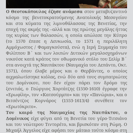
Ο Θεοτοκόπουλος έζησε
ανάμεσα
στον μεταβυζαντινό
κόσμο της βενετοκρατούμενης Ανατολικής Μεσογείου
και στα κύματα της λιμνοθάλασσας της Βενετίας, την
εποχή της ακμής της –αλλά και της πρώτης μεγάλης ήττας
της κυρίας των θαλασσών, η οποία απώλεσε την Κύπρο
(το 1570 έπεσε η Λευκωσία, το 1571 η περιλάλητη
Αμμόχωστος / Φαμαγκούστα), ενώ η Ιερή Συμμαχία του
Φιλίππου Β΄ και των λοιπών Δυτικών μεγαλοσχημόνων
νικούσε κατά κράτος τον οθωμανικό στόλο του Σελίμ Β΄
στα ανοιχτά της Ναυπάκτου (Ναυμαχία του Λεπάντο, Οκτ.
1571), όπου έλαβε μέρος και ο Θερβάντες, ο οποίος
αιχμαλωτίστηκε κιόλας, ενώ δύο από τους συμπατριώτες
του Δομίνικου, που δεν είχαν πάρει τον δρόμο της
ξενιτιάς, ο Γεώργιος Χορτάτζης (1550-1610) έγραφε την
«Ερωφίλη», τον «Κατσούρμπο» και την «Πανώρια», και ο
Βιτσέντζος Κορνάρος (1553-1613/4) συνέθετε τον
«Ερωτόκριτο».
Τον καιρό της Ναυμαχίας της Ναυπάκτου, ο
Δομίνικος
είχε φύγει από τη Βενετία του γέρο-Τιτσιάνο
και του νεώτερου Τιντορέτο, και βρισκόταν στη Ρώμη. Ο
Μιχαήλ Άγγελος είχε αφήσει τον μάταιο τούτο κόσμο στη