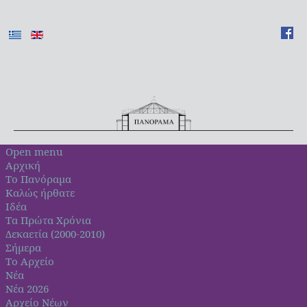
Open menu
Αρχική
Το Πανόραμα
Καλώς ήρθατε
Ιδέα
Τα Πρώτα Χρόνια
Δεκαετία (2000-2010)
Σήμερα
Το Αρχείο
Νέα
Νέα 2026
Αρχείο Νέων