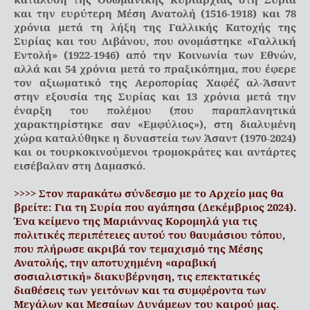
και την ευρύτερη Μέση Ανατολή (1516-1918) και 78
χρόνια μετά τη λήξη της Γαλλικής Κατοχής της
Συρίας και του Λιβάνου, που ονομάστηκε «Γαλλική
Εντολή» (1922-1946) από την Κοινωνία των Εθνών,
αλλά και 54 χρόνια μετά το πραξικόπημα, που έφερε
τον αξιωματικό της Αεροπορίας Χαφέζ αλ-Άσαντ
στην εξουσία της Συρίας και 13 χρόνια μετά την
έναρξη του πολέμου (που παραπλανητικά
χαρακτηρίστηκε σαν «Εμφύλιος»), στη διαλυμένη
χώρα καταλύθηκε η δυναστεία των Άσαντ (1970-2024)
και οι τουρκοκινούμενοι τρομοκράτες και αντάρτες
εισέβαλαν στη Δαμασκό.
>>>> Στον παρακάτω σύνδεσμο με το Αρχείο μας θα
βρείτε: Για τη Συρία που αγάπησα (Δεκέμβριος 2024).
Ένα κείμενο της Μαριάννας Κορομηλά για τις
πολιτικές περιπέτειες αυτού του θαυμάσιου τόπου,
που πλήρωσε ακριβά τον τεμαχισμό της Μέσης
Ανατολής, την αποτυχημένη «αραβική
σοσιαλιστική» διακυβέρνηση, τις επεκτατικές
διαθέσεις των γειτόνων και τα συμφέροντα των
Μεγάλων και Μεσαίων Δυνάμεων του καιρού μας.