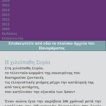
2016
2015
2014
2013
2012
2011
2010
Εκδόσεις
Επικοινωνία
Επισκεφτείτε από
εδώ
το πλούσιο Αρχείο του
Πανοράματος
Η χιλιόπαθη Συρία
Στη χιλιόπαθη Συρία,
το τελευταίο κομμάτι της οικουμένης που
διατηρούσε ζωντανές
τις ελληνιστικές μνήμες μέχρι την κατάληψή της
από τους αντάρτες,
που κατέλυσαν την εξουσία των Άσαντ
Έναν αιώνα (για την ακρίβεια 106 χρόνια) μετά την
κατάλυση της Οθωμανικής Κυριαρχίας στη Συρία